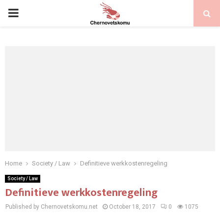
PRIMARY
MENU
Home
Society / Law
Definitieve werkkostenregeling
Society / Law
Definitieve werkkostenregeling
Published by Chernovetskomu.net
October 18, 2017
0
1075