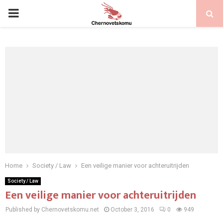
PRIMARY
MENU
Home
Society / Law
Een veilige manier voor achteruitrijden
Society / Law
Een veilige manier voor achteruitrijden
Published by Chernovetskomu.net
October 3, 2016
0
949