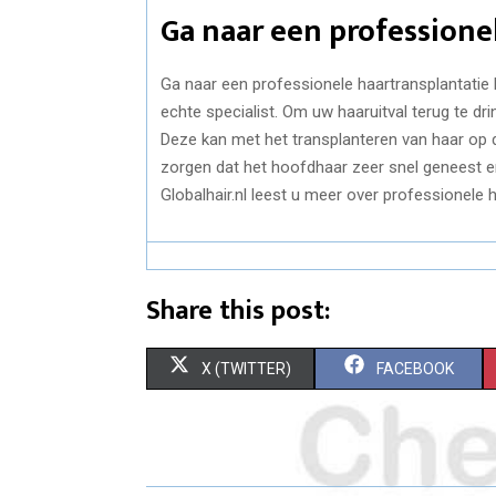
Ga naar een professionel
Ga naar een professionele haartransplantatie k
echte specialist. Om uw haaruitval terug te dr
Deze kan met het transplanteren van haar op
zorgen dat het hoofdhaar zeer snel geneest e
Globalhair.nl leest u meer over professionele ha
Share this post:
S
S
X (TWITTER)
FACEBOOK
H
H
A
A
R
R