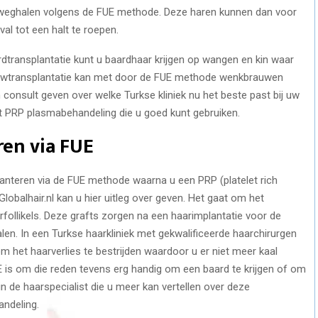
 weghalen volgens de FUE methode. Deze haren kunnen dan voor
al tot een halt te roepen.
rdtransplantatie kunt u baardhaar krijgen op wangen en kin waar
auwtransplantatie kan met door de FUE methode wenkbrauwen
en consult geven over welke Turkse kliniek nu het beste past bij uw
t PRP plasmabehandeling die u goed kunt gebruiken.
ren via FUE
lanteren via de FUE methode waarna u een PRP (platelet rich
lobalhair.nl kan u hier uitleg over geven. Het gaat om het
ollikels. Deze grafts zorgen na een haarimplantatie voor de
alen. In een Turkse haarkliniek met gekwalificeerde haarchirurgen
 om het haarverlies te bestrijden waardoor u er niet meer kaal
UE is om die reden tevens erg handig om een baard te krijgen of om
in de haarspecialist die u meer kan vertellen over deze
ndeling.