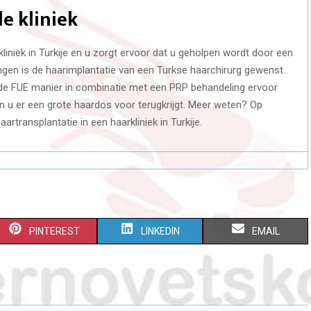
e kliniek
liniek in Turkije en u zorgt ervoor dat u geholpen wordt door een
ingen is de haarimplantatie van een Turkse haarchirurg gewenst.
 de FUE manier in combinatie met een PRP behandeling ervoor
n u er een grote haardos voor terugkrijgt. Meer weten? Op
artransplantatie in een haarkliniek in Turkije.
S
S
S
PINTEREST
LINKEDIN
EMAIL
H
H
H
A
A
A
R
R
R