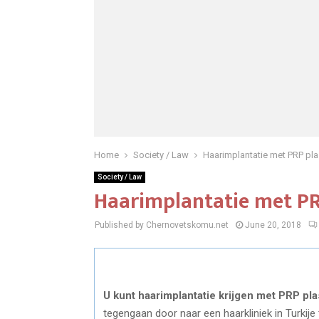
Home
Society / Law
Haarimplantatie met PRP p
Society / Law
Haarimplantatie met P
Published by Chernovetskomu.net
June 20, 2018
U kunt
haarimplantatie
krijgen met PRP pla
tegengaan door naar een haarkliniek in Turkije