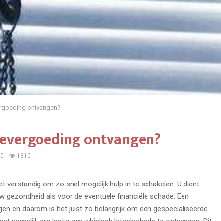
rgoeding ontvangen?
devergoeding ontvangen?
0
1310
t verstandig om zo snel mogelijk hulp in te schakelen. U dient
uw gezondheid als voor de eventuele financiële schade. Een
ijgen en daarom is het juist zo belangrijk om een gespecialiseerde
het namelijk erg lastig om whiplash letselschade te ontvangen. Dit