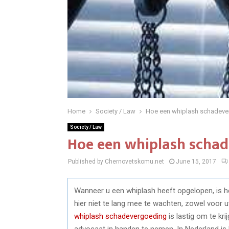
Home
Society / Law
Hoe een whiplash schadeve
Society / Law
Hoe een whiplash scha
Published by Chernovetskomu.net
June 15, 2017
Wanneer u een whiplash heeft opgelopen, is he
hier niet te lang mee te wachten, zowel voor 
whiplash schadevergoeding
is lastig om te kr
advocaat in handen te nemen. In Nederland is 