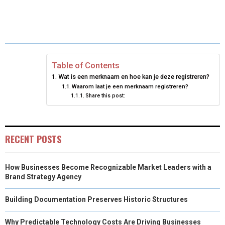
H
H
H
H
H
(
A
I
I
M
A
A
A
A
A
T
C
N
N
A
R
R
R
R
R
W
E
T
K
I
E
E
E
E
E
I
B
E
E
L
Table of Contents
Wat is een merknaam en hoe kan je deze registreren?
O
O
O
O
O
T
O
R
D
Waarom laat je een merknaam registreren?
Share this post:
N
N
N
N
N
T
O
E
I
E
K
S
N
R
T
RECENT POSTS
)
How Businesses Become Recognizable Market Leaders with a
Brand Strategy Agency
Building Documentation Preserves Historic Structures
Why Predictable Technology Costs Are Driving Businesses