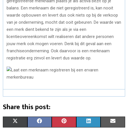
geregistreerde merknaam plaats je als activa bezit op je
balans. Een merknaam die niet geregistreerd is, kan nooit
waarde opbouwen en levert dus ook niets op bij de verkoop
van je onderneming, mocht dat ooit gebeuren. De waarde van
een merk dient bekend te zijn als je via een
licentieovereenkomst wilt realiseren dat andere personen
jouw merk ook mogen voeren. Denk bij dit geval aan een
franchiseonderneming. Ook daarvoor is een merknaam
registratie erg zinvol en levert dus waarde op.
Share this post:
S
S
S
S
S
X
F
P
L
E