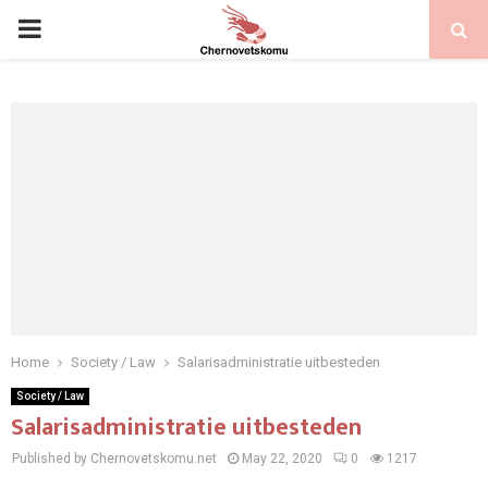
PRIMARY
MENU
Home
Society / Law
Salarisadministratie uitbesteden
Society / Law
Salarisadministratie uitbesteden
Published by Chernovetskomu.net
May 22, 2020
0
1217